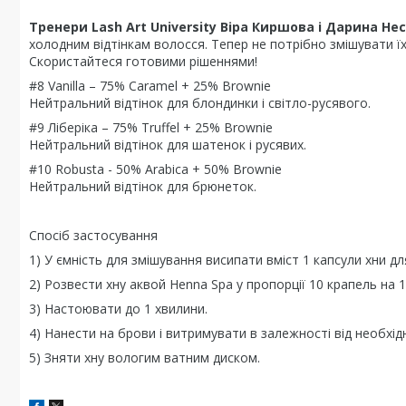
Тренери Lash Art University Віра Киршова і Дарина Н
холодним відтінкам волосся. Тепер не потрібно змішувати ї
Скористайтеся готовими рішеннями!
#8 Vanilla – 75% Caramel + 25% Brownie
Нейтральний відтінок для блондинки і світло-русявого.
#9 Ліберіка – 75% Truffel + 25% Brownie
Нейтральний відтінок для шатенок і русявих.
#10 Robusta - 50% Arabica + 50% Brownie
Нейтральний відтінок для брюнеток.
Спосіб застосування
1) У ємність для змішування висипати вміст 1 капсули хни для
2) Розвести хну аквой Henna Spa у пропорції 10 крапель на 1
3) Настоювати до 1 хвилини.
4) Нанести на брови і витримувати в залежності від необхід
5) Зняти хну вологим ватним диском.