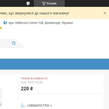
Кошик
ємо, що звернулися до нашого магазину!
вул. Небесної Сотні 10Б, Кременчук, Україна
Немає в наявності
Код:
943616283
220 ₴
+380663557793