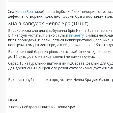
Хна
Henna Spa
вироблена з індійської хни і використовуєтьс
дефектів і створення ідеальної форми брів з постійним ефек
Хна в капсулах Henna Spa (10 шт)
Високоякісна хна для фарбування брів Henna Spa тепер в ка
В 1 капсулі міститься рівно стільки
пігменту
, скільки необхі
після процедури не залишається невикористаної барвника. Хн
повітрям. Тому пігмент придатний до вживання набагато д
Високоякісний барвник рівно лягає і забезпечує ідеальне фа
до 17 днів, довго не вицвітаючи і не вимиваючись.
Серед 10 натуральних відтінків ви підберете ідеальні для буд
Для досягнення найкращого результату рекомендується зміш
Використовуйте разом з продуктами Henna Spa для більш три
NEW!!!
3 нових нейтральні відтінки Неппа Spa!