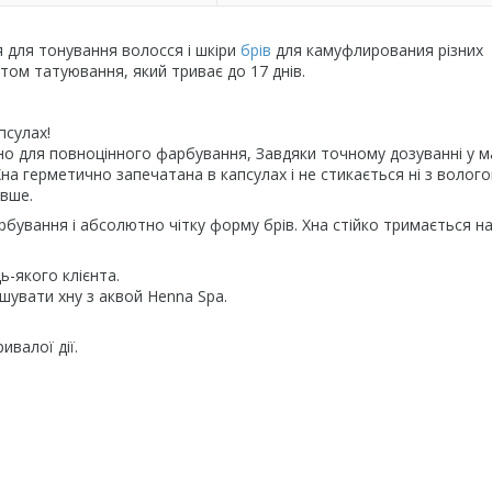
я для тонування волосся і шкіри
брів
для камуфлирования різних
том татуювання, який триває до 17 днів.
псулах!
дно для повноцінного фарбування, Завдяки точному дозуванні у 
а герметично запечатана в капсулах і не стикається ні з вологою
овше.
рбування і абсолютно чітку форму брів. Хна стійко тримається на
ь-якого клієнта.
увати хну з аквой Henna Spa.
валої дії.