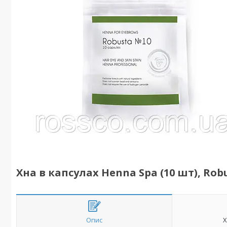
Хна в капсулах Henna Spa (10 шт), Rob
Опис
Х