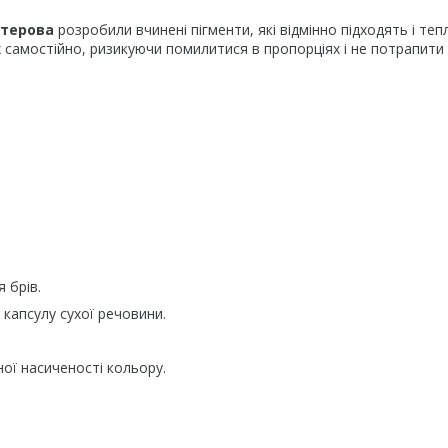
естерова
розробили вчинені пігменти, які відмінно підходять і тепл
х самостійно, ризикуючи помилитися в пропорціях і не потрапити 
 брів.
 капсулу сухої речовини.
ної насиченості кольору.