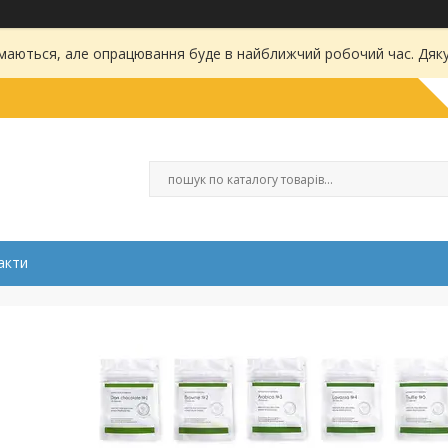
маються, але опрацювання буде в найближчий робочий час. Дяку
акти