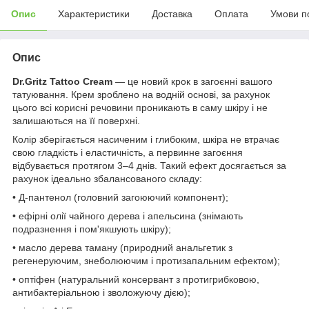
Опис
Характеристики
Доставка
Оплата
Умови п
Опис
Dr.Gritz Tattoo Cream
— це новий крок в загоєнні вашого
татуювання. Крем зроблено на водній основі, за рахунок
цього всі корисні речовини проникають в саму шкіру і не
залишаються на її поверхні.
Колір зберігається насиченим і глибоким, шкіра не втрачає
свою гладкість і еластичність, а первинне загоєння
відбувається протягом 3–4 днів. Такий ефект досягається за
рахунок ідеально збалансованого складу:
• Д-пантенол (головний загоюючий компонент);
• ефірні олії чайного дерева і апельсина (знімають
подразнення і пом'якшують шкіру);
• масло дерева таману (природний анальгетик з
регенеруючим, знеболюючим і протизапальним ефектом);
• оптіфен (натуральний консервант з протигрибковою,
антибактеріальною і зволожуючу дією);