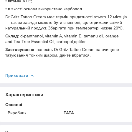
• вітамін А і Е;
• в якості основи використано карбопол.
Dr.Gritz Tattoo Cream має термін придатності всього 12 місяців
— так ви завжди можете бути впевнені, що отримали свіжий
натуральний продукт. Зберігати при температурі нижче 20ºC.
Склад
: d-panthenol, vitamin A, vitamin E, tamanu oil, orange
and Tea Tree Essential Oil, carbapol,optifen.
Застосування
: нанесiть Dr.Gritz Tattoo Cream на очищене
татуювання тонким шаром, дайте вбратися.
Приховати
Характеристики
Основні
Виробник
TATA