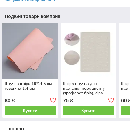
Подібні товари компанії
Штучна шкіра 19*14,5 см
Шкіра штучна для
Шкір
товщина 1,4 мм
навчання перманенту
навч
(трафарет брів), сіра
80
75
60
₴
₴
Купити
Купити
Про нас