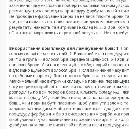
закінчення часу експозиції приберіть залишки ватним диск
рекомендується проводити процедуру фарбування вій з вик
Не проводьте фарбування хною та не висвітлюйте брови та
час, після видаліть ватною паличкою чи диском, змоченим 
результату, нанесіть та витримайте склад № 3, 2-3 хв. Ко
вії, а також закріплюють отриманий результат. Не потребує
Використання комплексу для ламінування брів:
1.
Поп
своєму складі не містить олій.
2.
Важливий етап процедури це
хв; * 2-а група ― волосся брів середньої щільності 6-10 хв.
3
поверхні брови. Для посилення дії засобу, покрийте поверх
відповідно щільності волосся брів. Після закінчення часу в
потрібному напрямку. Якщо волосся брів стало недостатнь
Максимальний час витримки складу, не повинен перевищуват
часу витримки приберіть залишки складу ватним диском чи
розподіліть по всій поверхні брови. Кількість складу №2 , я
кількості складу №1, який було використано на попередньом
брів. Зміни повинні бути плавними, щоб уникнути заломів 
залишки ватним диском або ватною паличкою. Для досягне
процедуру фарбування брів з використанням фарби яка прац
фарбування під час ламінування проходить швидше та колір 
фарбування хною і не висвітлюйте брови після процедури л