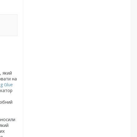
, який
ювати на
ng Glue
ікатор
рібний
аносили
який
них
ля