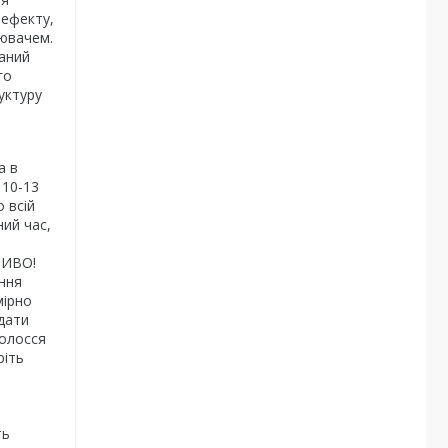
 ефекту,
лювачем.
ваний
го
уктуру
а в
 10-13
 всій
ний час,
ЛИВО!
ння
мірно
ідати
волосся
ріть
ть