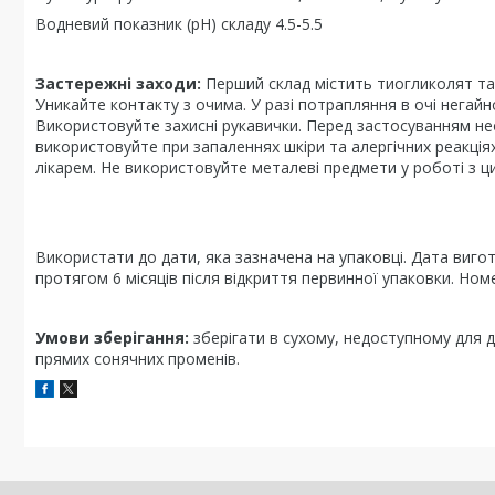
Водневий показник (pH) cкладу 4.5-5.5
Застережні заходи:
Перший склад містить тиогликолят та а
Уникайте контакту з очима. У разi потрапляння в очі негайно
Використовуйте захисні рукавички. Перед застосуванням нео
використовуйте при запаленнях шкіри та алергічних реакціях
лікарем. Не використовуйте металеві предмети у роботі з 
Використати до дати, яка зазначена на упаковці. Дата вигот
протягом 6 місяців після відкриття первинної упаковки. Номер
Умови зберігання:
зберігати в сухому, недоступному для д
прямих сонячних променів.