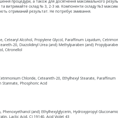
шення процедури, а також для досягнення максимального резуль
ь та витримайте склад № 3, 2-3 хв. Компоненти складу №3 макси
юють отриманий результат. Не потребує змивання.
e, Cetearyl Alcohol, Propylene Glycol, Paraffinum Liquidum, Cetrimo
teareth-20, Diazolidinyl Urea (and) Methylparaben (and) Propylparabe
l, Citronellol
Cetrimonium Chloride, Ceteareth-20, Ethylhexyl Stearate, Paraffinum
 Stannate, Phosphoric Acid
, Phenoxyethanol (and) Ethylhexylglycerin, Hydroxypropyl Gluconami
n, Lactic Acid, CI 19140, Acid Violet 43