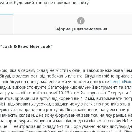
 купити будь-який товар не покидаючи сайту.
Інформація для замовлення
 "Lash & Brow New Look"
кою, яка в своєму складі не містить олій, а також знежирюва-чем
ігуді, в залежності від побажань клієнта. Бігуді потрібно прикле
ксації бігуді на повіці, маленьки-ми участками наносьте
Lendi «Fixi
икладки, використо-вуйте багатофункціональний інструмент та апл
група ― вії товсті та прямі 10-13 хв; * 2-а група ― вії середньої
авитка, зробивши відступ від кореня вій 1-2 мм, витримувати пот
у №1, відкривають лусочки, завдяки чому з легкістю проникають в
ідають за направлення росту вії. Після закінчення часу експозиції
Нанесіть склад №2 на зону формування завитка, на яку раніше н
 час процедури ламінування має відповідати кількості складу №1, 
2 це ― нейтралізація складу №1 та формування нових дисульфід
. Час експозиції складу №2 рівний часу експозиції складу №1.
5.
Піс