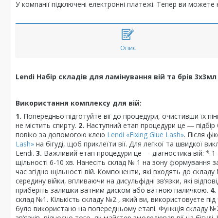
У компанії підключені електронні платежі. Тепер ви можете
Опис
Lendi Набір складів для ламінування вій та брів 3х3мл
Використання комплексу для вій:
1.
Попередньо підготуйте вії до процедури, очистивши їх пін
не містить спирту.
2.
Наступний етап процедури це ― підбір б
повіко за допомогою клею
Lendi «Fixing Glue Lash»
. Після фі
Lash»
на бігуді, щоб приклеїти вії. Для легкої та швидкої в
Lendi.
3.
Важливий етап процедури це ― діагностика вій: * 1-а 
щільності 6-10 хв. Нанесіть склад № 1 на зону формування з
час згідно щільності вій. Компоненти, які входять до склад
середину війки, впливаючи на дисульфідні зв’язки, які відпов
приберіть залишки ватним диском або ватною паличкою.
4.
склад №1. Кількість складу №2 , який ви, використовуєте під
було використано на попередньому етапі. Функція складу №
зв’язків, відносно того, як майстер змоделював вії на бігуді