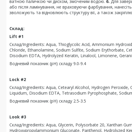
ватною паличкою чи диском, змоченим водою.
6.
Для завер
або після ламінування, не враховуючи фарбування, нанесіт
зволожують та відновлюють структуру вії, а також закріпл
Склад:
Lift #1
Склад/Ingredients: Aqua, Thioglycolic Acid, Ammonium Hydroxid
Chloride, Ethanolamine, Sodium Sulfite, Sodium Erythorbate, Ce
Disodium EDTA, Hydrolyzed Keratin, Linalool, Limonene, Geranio
Водневий показник (pH) cкладу 9.0-9.4
Lock #2
Склад/Ingredients: Aqua, Cetearyl Alcohol, Hydrogen Peroxide, 
Liquidum, Disodium EDTA, Tetrasodium Pyrophosphate, Sodium
Водневий показник (pH) cкладу 2.5-3.5
Look #3
Склад/Ingredients: Aqua, Glycerin, Polysorbate 20, Xanthan Gum
Hydroxypropylammonium Gluconate, Panthenol, Hydrolyzed Kerati