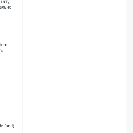
тату,
мально
nium
n,
de (and)