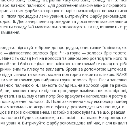
ом або ватною паличкою. Для досягнення максимально яскравого
ористан-ням фарби яка працює в парі з низьковідсотковим окис
 вії після процедури ламінування. Витримуйте фарбу рекомендо
водою.
6.
Для завершення процедури та досягнення максимально
мпоненти складу №3 максимально зволожують та відновлюють стр
 змивання.
ередньо підготуйте брови до процедури, очистивши їх пінкою, як
 ― діагностика волосся брів: * 1-а група ― волосся брів товсте
.
Нанесіть склад №1 на волосся та рівномірно розподіліть його по
ню області брів спеціальною плівкою та витримайте склад потріб
итримки зніміть плівку та викладіть брови за допомогою щіточки в
о піддатливим та м’яким, можна повторно накрити плівкою. ВАЖ
и час витримки для вибраної групи волосся брів. Після заверше
 ватною паличкою.
4.
Нанесіть склад №2 на волосся брів та рівно
кий, ви, використовуєте під час процедури ламінування має відпов
у етапі. На цьому етапі потрібно врахувати направлення росту 
та пошкодження волосся.
5.
Після закінчення часу експозиції прибе
ння максимально яскравого ефекту, рекомендується проводити
ює в парі з окислювачем. Потрібно враховувати, те що, реакція
на волоссі буде яскравішим, а на шкірі ― навпаки. Не проводьте
амінування. Витримуйте фарбу рекомендований час, після видалі