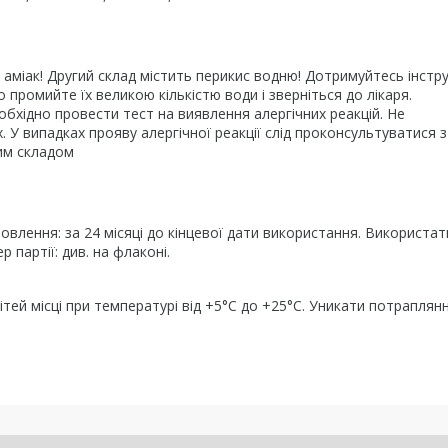
міак! Другий склад містить перикис водню! Дотримуйтесь інструк
 промийте їх великою кількістю води i зверніться до лікаря.
бхідно провести тест на виявлення алергiчних реакцiй. Не
. У випадках прояву алергічної реакції слід проконсультуватися з
цим складом
овлення: за 24 місяці до кінцевої дати використання. Використат
 партії: див. на флаконі.
ітей місці при температурі від +5°С до +25°С. Уникати потраплян