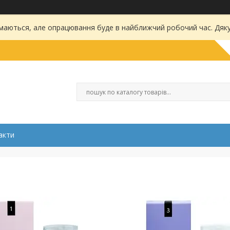
маються, але опрацювання буде в найближчий робочий час. Дяку
акти