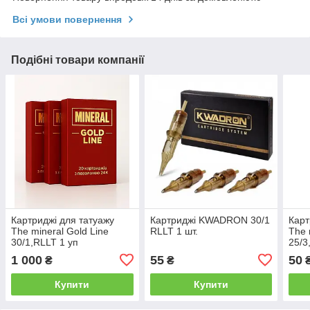
Всі умови повернення
Подібні товари компанії
Картриджі для татуажу
Картриджі KWADRON 30/1
Карт
The mineral Gold Line
RLLT 1 шт.
The 
30/1,RLLT 1 уп
25/3
1 000
55
50
₴
₴
Купити
Купити