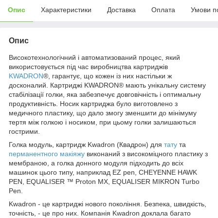
Опис
Характеристики
Доставка
Оплата
Умови п
Опис
Високотехнологічний і автоматизований процес, який
використовується під час виробництва картриджів
KWADRON
®, гарантує, що кожен із них настільки ж
досконалий. Картриджі KWADRON® мають унікальну систему
стабілізації голки, яка забезпечує довговічність і оптимальну
продуктивність. Носик картриджа було виготовлено з
медичного пластику, що дало змогу зменшити до мінімуму
тертя між голкою і носиком, при цьому голки залишаються
гострими.
Голка модуль, картридж Kwadron (Квадрон) для
тату
та
перманентного макіяжу
виконаний з високоміцного пластику з
мембраною, а голка донного модуля підходить до всіх
машинок цього типу, наприклад EZ pen, CHEYENNE HAWK
PEN, EQUALISER ™ Proton MX, EQUALISER MIKRON Turbo
Pen.
Kwadron - це картриджі нового покоління. Безпека, швидкість,
точність, - це про них. Компанія Kwadron доклала багато