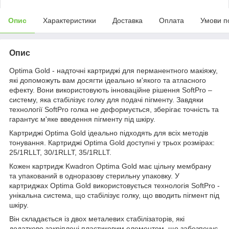
Опис
Характеристики
Доставка
Оплата
Умови п
Опис
Optima Gold - надточні картриджі для перманентного макіяжу,
які допоможуть вам досягти ідеально м'якого та атласного
ефекту. Вони використовують інноваційне рішення SoftPro –
систему, яка стабілізує голку для подачі пігменту. Завдяки
технології SoftPro голка не деформується, зберігає точність та
гарантує м'яке введення пігменту під шкіру.
Картриджі Optima Gold ідеально підходять для всіх методів
тонування. Картриджі Optima Gold доступні у трьох розмірах:
25/1RLLT, 30/1RLLT, 35/1RLLT.
Кожен картридж Kwadron Optima Gold має цільну мембрану
та упакований в одноразову стерильну упаковку. У
картриджах Optima Gold використовується технологія SoftPro -
унікальна система, що стабілізує голку, що вводить пігмент під
шкіру.
Він складається із двох металевих стабілізаторів, які
додатково закріплені пластиковим елементом, що забезпечує