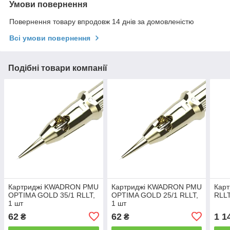
Умови повернення
Повернення товару впродовж 14 днів за домовленістю
Всі умови повернення
Подібні товари компанії
Картриджі KWADRON PMU
Картриджі KWADRON PMU
Кар
OPTIMA GOLD 35/1 RLLT,
OPTIMA GOLD 25/1 RLLT,
RLLT
1 шт
1 шт
62
62
1 1
₴
₴