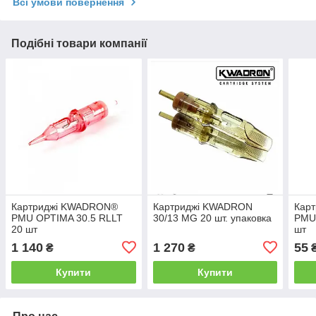
Всі умови повернення
Подібні товари компанії
Картриджі KWADRON®
Картриджі KWADRON
Кар
PMU OPTIMA 30.5 RLLT
30/13 MG 20 шт. упаковка
PMU
20 шт
шт
1 140
1 270
55
₴
₴
Купити
Купити