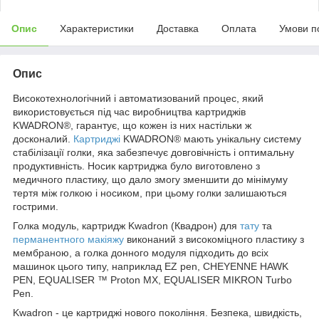
Опис
Характеристики
Доставка
Оплата
Умови п
Опис
Високотехнологічний і автоматизований процес, який
використовується під час виробництва картриджів
KWADRON®, гарантує, що кожен із них настільки ж
досконалий.
Картриджі
KWADRON® мають унікальну систему
стабілізації голки, яка забезпечує довговічність і оптимальну
продуктивність. Носик картриджа було виготовлено з
медичного пластику, що дало змогу зменшити до мінімуму
тертя між голкою і носиком, при цьому голки залишаються
гострими.
Голка модуль, картридж Kwadron (Квадрон) для
тату
та
перманентного макіяжу
виконаний з високоміцного пластику з
мембраною, а голка донного модуля підходить до всіх
машинок цього типу, наприклад EZ pen, CHEYENNE HAWK
PEN, EQUALISER ™ Proton MX, EQUALISER MIKRON Turbo
Pen.
Kwadron - це картриджі нового покоління. Безпека, швидкість,