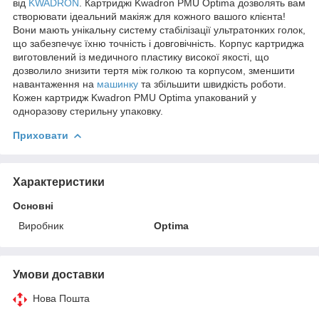
від
KWADRON
. Картриджі Kwadron PMU Optima дозволять вам
створювати ідеальний макіяж для кожного вашого клієнта!
Вони мають унікальну систему стабілізації ультратонких голок,
що забезпечує їхню точність і довговічність. Корпус картриджа
виготовлений із медичного пластику високої якості, що
дозволило знизити тертя між голкою та корпусом, зменшити
навантаження на
машинку
та збільшити швидкість роботи.
Кожен картридж Kwadron PMU Optima упакований у
одноразову стерильну упаковку.
Приховати
Характеристики
Основні
Виробник
Optima
Умови доставки
Нова Пошта