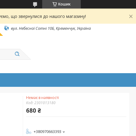
Кошик
ємо, що звернулися до нашого магазину!
вул. Небесної Сотні 10Б, Кременчук, Україна
Немає в наявності
Код:
2301013180
680 ₴
+380970663393