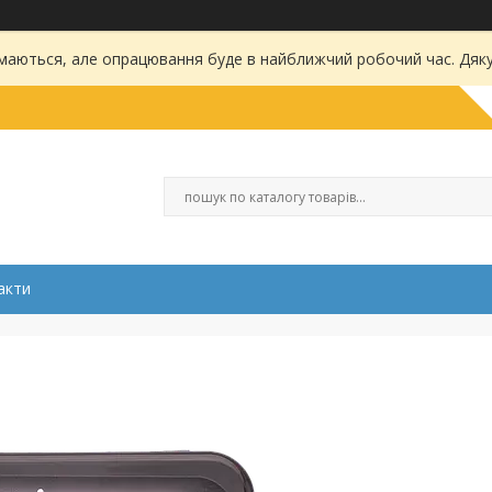
маються, але опрацювання буде в найближчий робочий час. Дяку
акти