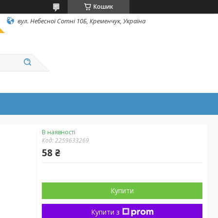
Кошик
вул. Небесної Сотні 10Б, Кременчук, Україна
В наявності
Код:
2259633269
58 ₴
Купити
Купити з