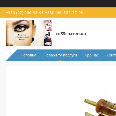
+380 (97) 066-33-93
+380 (66) 355-77-93
roSSco.com.ua
Головна
Товари та послуги
Про нас
Конт