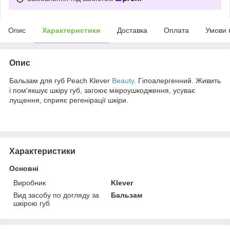
Опис
Характеристики
Доставка
Оплата
Умови 
Опис
Бальзам для губ Peach Klever
Beauty
. Гіпоалергенний. Живить
і пом'якшує шкіру губ, загоює мікроушкодження, усуває
лущення, сприяє регенірації шкіри.
Характеристики
Основні
Виробник
Klever
Вид засобу по догляду за
Бальзам
шкірою губ