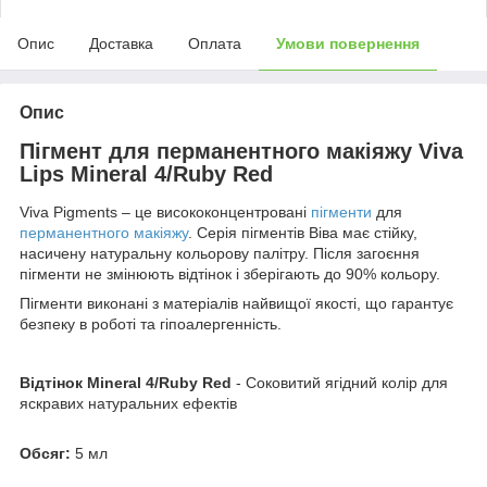
Опис
Доставка
Оплата
Умови повернення
Опис
Пігмент для перманентного макіяжу Viva
Lips Mineral 4/Ruby Red
Viva Pigments – це висококонцентровані
пігменти
для
перманентного макіяжу
. Серія пігментів Віва має стійку,
насичену натуральну кольорову палітру. Після загоєння
пігменти не змінюють відтінок і зберігають до 90% кольору.
Пігменти виконані з матеріалів найвищої якості, що гарантує
безпеку в роботі та гіпоалергенність.
Відтінок Mineral 4/Ruby Red
- Соковитий ягідний колір для
яскравих натуральних ефектів
Обсяг:
5 мл