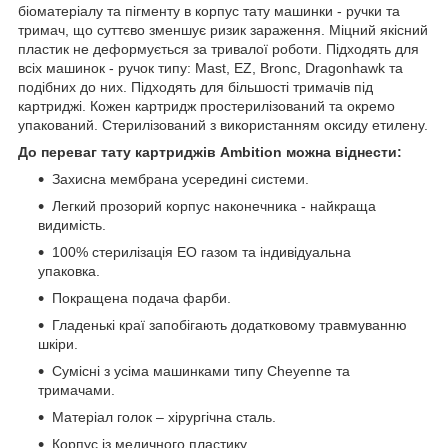
біоматеріалу та пігменту в корпус тату машинки - ручки та
тримач, що суттєво зменшує ризик зараження. Міцний якісний
пластик не деформується за тривалої роботи. Підходять для
всіх машинок - ручок типу: Mast, EZ, Bronc, Dragonhawk та
подібних до них. Підходять для більшості тримачів під
картриджі. Кожен картридж простерилізований та окремо
упакований. Стерилізований з використанням оксиду етилену.
До переваг тату картриджів Ambition можна віднести:
Захисна мембрана усередині системи.
Легкий прозорий корпус наконечника - найкраща
видимість.
100% стерилізація EO газом та індивідуальна
упаковка.
Покращена подача фарби.
Гладенькі краї запобігають додатковому травмуванню
шкіри.
Сумісні з усіма машинками типу Cheyenne та
тримачами.
Матеріал голок – хірургічна сталь.
Корпус із медичного пластику.