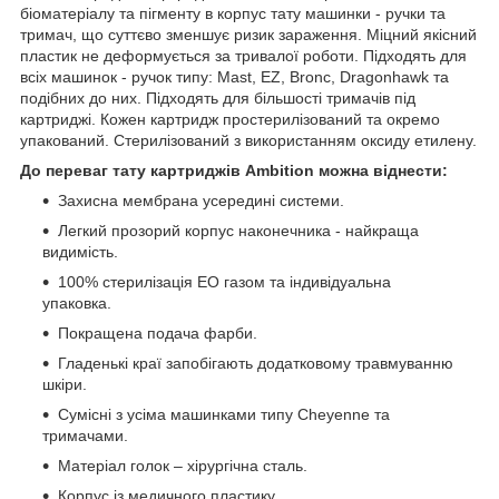
біоматеріалу та пігменту в корпус тату машинки - ручки та
тримач, що суттєво зменшує ризик зараження. Міцний якісний
пластик не деформується за тривалої роботи. Підходять для
всіх машинок - ручок типу: Mast, EZ, Bronc, Dragonhawk та
подібних до них. Підходять для більшості тримачів під
картриджі. Кожен картридж простерилізований та окремо
упакований. Стерилізований з використанням оксиду етилену.
До переваг тату картриджів Ambition можна віднести:
Захисна мембрана усередині системи.
Легкий прозорий корпус наконечника - найкраща
видимість.
100% стерилізація EO газом та індивідуальна
упаковка.
Покращена подача фарби.
Гладенькі краї запобігають додатковому травмуванню
шкіри.
Сумісні з усіма машинками типу Cheyenne та
тримачами.
Матеріал голок – хірургічна сталь.
Корпус із медичного пластику.