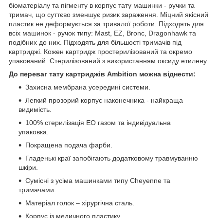
біоматеріалу та пігменту в корпус тату машинки - ручки та
тримач, що суттєво зменшує ризик зараження. Міцний якісний
пластик не деформується за тривалої роботи. Підходять для
всіх машинок - ручок типу: Mast, EZ, Bronc, Dragonhawk та
подібних до них. Підходять для більшості тримачів під
картриджі. Кожен картридж простерилізований та окремо
упакований. Стерилізований з використанням оксиду етилену.
До переваг тату картриджів Ambition можна віднести:
Захисна мембрана усередині системи.
Легкий прозорий корпус наконечника - найкраща
видимість.
100% стерилізація EO газом та індивідуальна
упаковка.
Покращена подача фарби.
Гладенькі краї запобігають додатковому травмуванню
шкіри.
Сумісні з усіма машинками типу Cheyenne та
тримачами.
Матеріал голок – хірургічна сталь.
Корпус із медичного пластику.