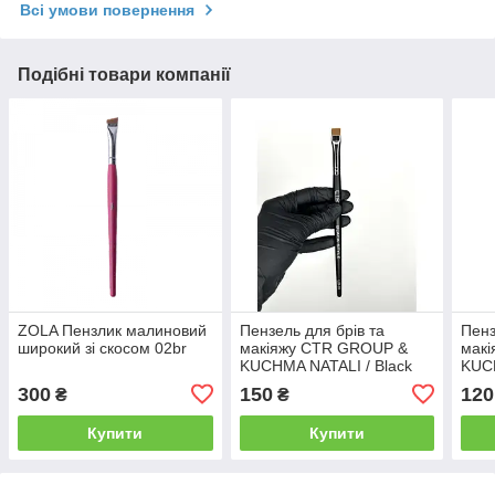
Всі умови повернення
Подібні товари компанії
ZOLA Пензлик малиновий
Пензель для брів та
Пенз
широкий зі скосом 02br
макіяжу CTR GROUP &
мак
KUCHMA NATALI / Black
KUCH
Style / LB-03
Styl
300
150
120
₴
₴
Купити
Купити