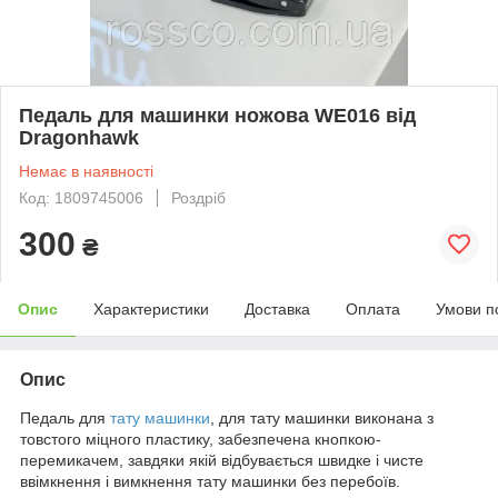
Педаль для машинки ножова WE016 від
Dragonhawk
Немає в наявності
Код: 1809745006
Роздріб
300
₴
Опис
Характеристики
Доставка
Оплата
Умови п
Опис
Педаль для
тату
машинки
, для тату машинки виконана з
товстого міцного пластику, забезпечена кнопкою-
перемикачем, завдяки якій відбувається швидке і чисте
ввімкнення і вимкнення тату машинки без перебоїв.