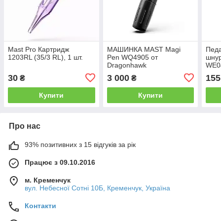
Mast Pro Картридж
МАШИНКА MAST Magi
Педа
1203RL (35/3 RL), 1 шт.
Pen WQ4905 от
шнур
Dragonhawk
WE04
30
3 000
155
₴
₴
Купити
Купити
Про нас
93% позитивних з 15 відгуків за рік
Працює з 09.10.2016
м. Кременчук
вул. Небесної Сотні 10Б, Кременчук, Україна
Контакти