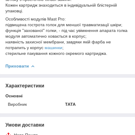
Кожен картридж знаходиться в індивідуальній блістерній
упаковці.
Особливості модулів Mast Pro:
підвищена гострота голок для меншої травматизації шкіри;
функція "захованої" голки, - під час увімкнення апарата голка
модуля автоматично ховається в корпус;
наявність захисної мембрани, завдяки якій фарба не
потрапить у корпус
машинки
;
стерильне пакування кожного окремого картриджа.
Приховати
Характеристики
Основні
Виробник
TATA
Умови доставки
Нова Пошта