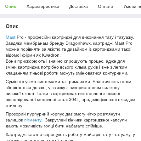
Опис
Характеристики
Доставка
Оплата
Умови п
Опис
Mast
Pro - професійні картриджі для виконання тату і татуажу.
Завдяки мембранам бренду Dragonhawk, картриджі Mast Pro
можна порівняти за якістю та дизайном із картриджами такої
відомої фірми як Kwadron.
Вони прискорюють і значно спрощують процес, адже для
зміни картриджа потрібно всього кілька рухів і вже з легким
клацанням тіньові роботи можуть змінюватися контурними.
Сумісні з усіма системами та тримачами. Еластичність голки
зберігається довше, у зв'язку з використанням силікону
високої якості. Голки в картриджах виготовлені з якісної
відполірованої медичної сталі 304L, продезінфіковані оксидом
етилену.
Прозорий пурпурний корпус дає змогу чітко розглянути
залишок
пігменту
. Закруглені кінчики картриджної капсули
дають можливість голці бити набагато стійкіше.
Картриджі істотно спрощують роботу майстрів тату і татуажу, у
зв'язку з простотою їхньої заміни.