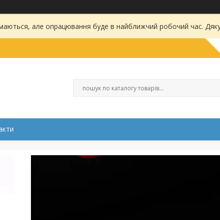
маються, але опрацювання буде в найближчий робочий час. Дяку
акти