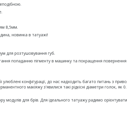
леподібною.
е.
ням 8,5мм.
едина, новинка в татуажі!
ум для розтушовування губ.
ання попаданню пігменту в машинку та покращення повернення 
 улюблені конфігурації, до нас надходить багато питань з приво
манентного макіяжу з'явилися такі рідкісні діаметри голок, як 0.1
ору модулів для брів. Для ідеального татуажу радимо орієнтуват