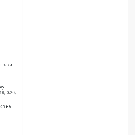
голки.
ду
8, 0.20,
ися на