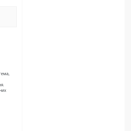
тема,
я.
них