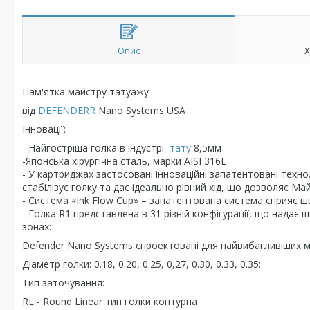
Опис
Х
Пам'ятка майстру татуажу
від
DEFENDERR
Nano Systems USA
Інновації:
- Найгостріша голка в індустрії
тату
8,5мм
-Японська хірургічна сталь, марки AISI 316L
- У картриджах застосовані інноваційні запатентовані технолог
стабілізує голку та дає ідеально рівний хід, що дозволяє Ма
- Система «Ink Flow Cup» – запатентована система сприяє ш
- Голка R1 представлена ​​в 31 різній конфігурації, що надає
зонах:
Defender Nano Systems спроектовані для найвибагливіших 
Діаметр голки: 0.18, 0.20, 0.25, 0,27, 0.30, 0.33, 0.35;
Тип заточування:
RL - Round Linear тип голки контурна