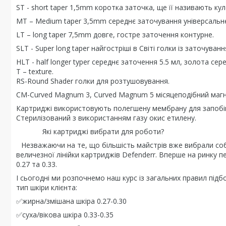
ST - short taper 1,5mm коротка заточка, ще її називають ку
MT – Medium taper 3,5mm середнє заточування універсальн
LT – long taper 7,5mm довге, гостре заточення контурне.
SLT - Super long taper найгостріші в Світі голки із заточуван
HLT - half longer typer середнє заточення 5.5 мл, золота сер
T – texture.
RS-Round Shader голки для розтушовування.
CM-Curved Magnum 3, Curved Magnum 5 місяцеподібний магн
Картриджі використовують полегшену мембрану для запобіг
Стерилізований з використанням газу окис етилену.
Які картриджі вибрати для роботи?
⠀Незважаючи на те, що більшість майстрів вже вибрали собі
величезної лінійки картриджів Defenderr. Вперше на ринку пер
0.27 та 0.33.
І сьогодні ми розпочнемо наш курс із загальних правил підб
тип шкіри клієнта:
✅жирна/змішана шкіра 0.27-0.30
✅суха/вікова шкіра 0.33-0.35