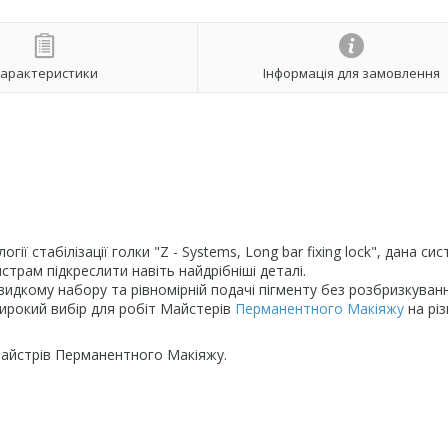
арактеристики
Інформація для замовлення
ії стабілізації голки "Z - Systems, Long bar fixing lock", дана сис
йстрам підкреслити навіть найдрібніші деталі.
видкому набору та рівномірній подачі пігменту без розбризкуванн
 широкий вибір для робіт Майстерів
Перманентного Макіяжу
на різ
майстрів Перманентного Макіяжу.