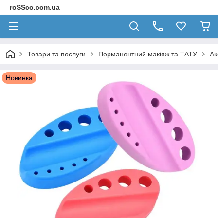
roSSco.com.ua
Товари та послуги
Перманентний макіяж та ТАТУ
Ак
Новинка