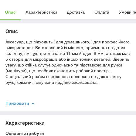
Опис
Характеристики
Доставка
Оплата
Умови п
Опис
Аксесуар, що підходить і для домашнього, і для професійного
використання. Виготовлений із міцного, приємного на дотик
силікону, вміщує три ковпачки 11 мм й один 8 мм, а також має
5 отворів для мікробрашів або інших тонких деталей. Зверніть
увагу, що стійка слугує одночасно та підставкою для ручки
(маніпули), що неабияк економить робочий простір.
Спеціальний роз'єм і силіконова поверхня не дають змогу
ручці ковзати, тому вона надійно зафіксована.
Приховати
Характеристики
Основні атрибути