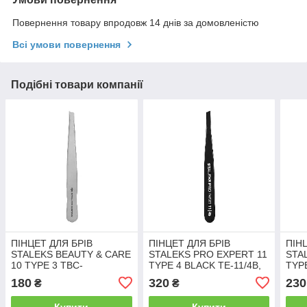
Повернення товару впродовж 14 днів за домовленістю
Всі умови повернення
Подібні товари компанії
ПІНЦЕТ ДЛЯ БРІВ
ПІНЦЕТ ДЛЯ БРІВ
ПІН
STALEKS BEAUTY & CARE
STALEKS PRO EXPERT 11
STA
10 TYPE 3 TBC-
TYPE 4 BLACK TE-11/4B,
TYPE
10/3,широкі скошені
вузькі скошені кромки,
скош
180
320
230
₴
₴
кромки
колір чорний
блак
Купити
Купити