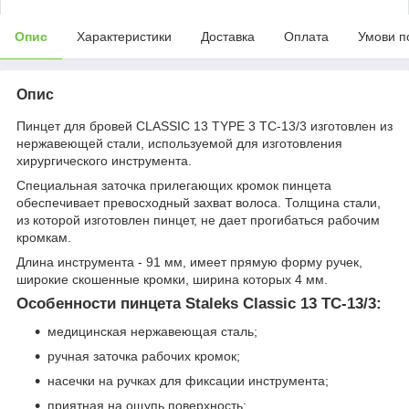
Опис
Характеристики
Доставка
Оплата
Умови п
Опис
Пинцет для бровей CLASSIC 13 TYPE 3 TC-13/3 изготовлен из
нержавеющей стали, используемой для изготовления
хирургического инструмента.
Специальная заточка прилегающих кромок пинцета
обеспечивает превосходный захват волоса. Толщина стали,
из которой изготовлен пинцет, не дает прогибаться рабочим
кромкам.
Длина инструмента - 91 мм, имеет прямую форму ручек,
широкие скошенные кромки, ширина которых 4 мм.
Особенности пинцета Staleks Classic 13 TC-13/3:
медицинская нержавеющая сталь;
ручная заточка рабочих кромок;
насечки на ручках для фиксации инструмента;
приятная на ощупь поверхность;