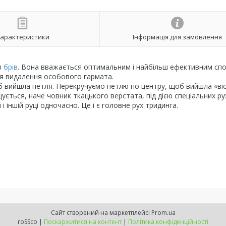
арактеристики
Інформація для замовлення
з
брів
. Вона вважається оптимальним і найбільш ефективним сп
ля видалення особового гармата.
б вийшла петля. Перекручуємо петлю по центру, щоб вийшла «віс
ється, наче човник ткацького верстата, під дією спеціальних ру
 іншій руці одночасно. Це і є головне рух тридинга.
Сайт створений на маркетплейсі
Prom.ua
roSSco |
Поскаржитися на контент
|
Політика конфіденційності