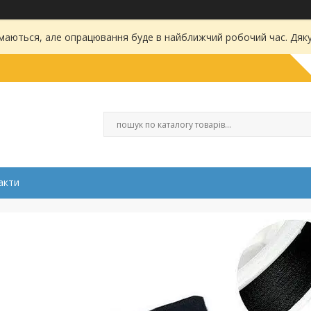
маються, але опрацювання буде в найближчий робочий час. Дяку
акти