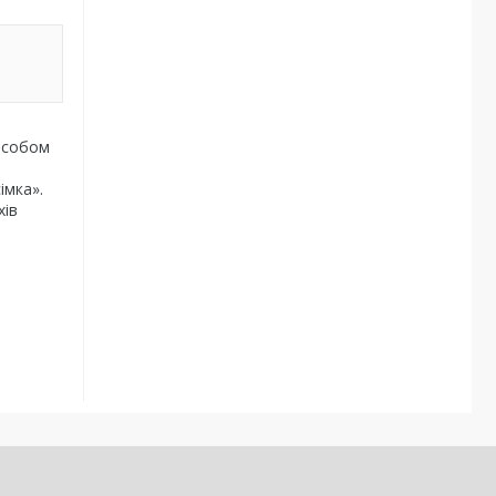
особом
імка».
хів