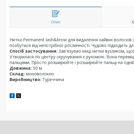
Опис
Х
Нитка Permanent lash&brow для видалення зайвих волосків 
позбутися від непотрібної рослинності. Чудово підходить д
Спосіб застосування:
Зав'язуємо кінці нитки вузликом, що
Утворилася по центру скручування є рухомою. Вона переміщу
пальцями. Просто розширюйте і розширюйте пальці на одній і
Довжина:
50 м.
Склад:
моноволокно
Виробництво:
Туреччина