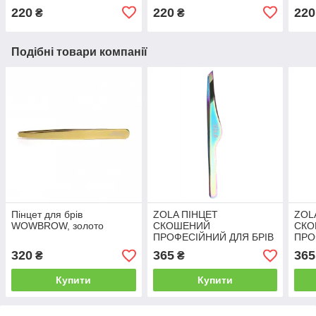
220
220
220
₴
₴
Подібні товари компанії
Пінцет для брів
ZOLA ПІНЦЕТ
ZOL
WOWBROW, золото
СКОШЕНИЙ
СКО
ПРОФЕСІЙНИЙ ДЛЯ БРІВ
ПРО
RAINBOW
SIL
320
365
365
₴
₴
Купити
Купити