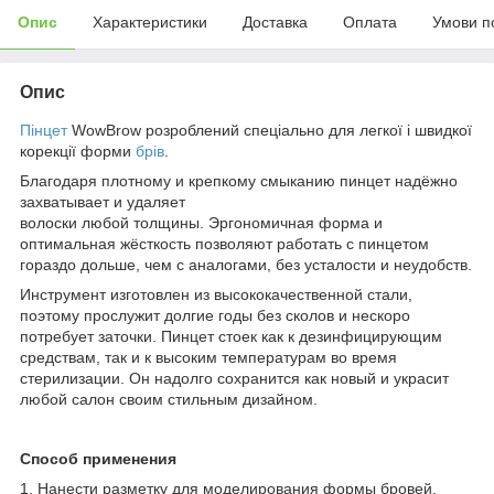
Опис
Характеристики
Доставка
Оплата
Умови п
Опис
Пінцет
WowBrow розроблений спеціально для легкої і швидкої
корекції форми
брів
.
Благодаря плотному и крепкому смыканию пинцет надёжно
захватывает и удаляет
волоски любой толщины. Эргономичная форма и
оптимальная жёсткость позволяют работать с пинцетом
гораздо дольше, чем с аналогами, без усталости и неудобств.
Инструмент изготовлен из высококачественной стали,
поэтому прослужит долгие годы без сколов и нескоро
потребует заточки. Пинцет стоек как к дезинфицирующим
средствам, так и к высоким температурам во время
стерилизации. Он надолго сохранится как новый и украсит
любой салон своим стильным дизайном.
Способ применения
1. Нанести разметку для моделирования формы бровей.