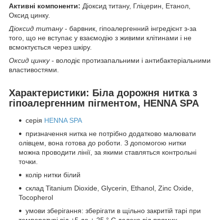
Активні компоненти:
Діоксид титану, Гліцерин, Етанол,
Оксид цинку.
Діоксид титану
- барвник, гіпоалергенний інгредієнт з-за
того, що не вступає у взаємодію з живими клітинами і не
всмоктується через шкіру.
Оксид цинку
- володіє протизапальними і антибактеріальними
властивостями.
Характеристики: Біла дорожня нитка з
гіпоалергенним пігментом, HENNA SPA
серія
HENNA SPA
призначення нитка не потрібно додатково малювати
олівцем, вона готова до роботи. З допомогою нитки
можна проводити лінії, за якими ставляться контрольні
точки.
колір нитки білий
склад Titanium Dioxide, Glycerin, Ethanol, Zinc Oxide,
Tocopherol
умови зберігання: зберігати в щільно закритій тарі при