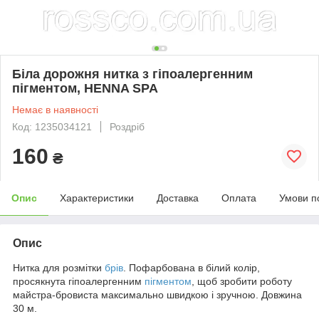
Біла дорожня нитка з гіпоалергенним
пігментом, HENNA SPA
Немає в наявності
Код: 1235034121
Роздріб
160
₴
Опис
Характеристики
Доставка
Оплата
Умови п
Опис
Нитка для розмітки
брів
. Пофарбована в білий колір,
просякнута гіпоалергенним
пігментом
, щоб зробити роботу
майстра-бровиста максимально швидкою і зручною. Довжина
30 м.