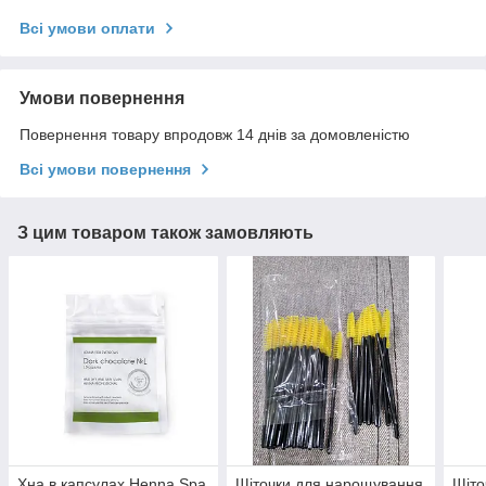
Всі умови оплати
Умови повернення
Повернення товару впродовж 14 днів за домовленістю
Всі умови повернення
З цим товаром також замовляють
Хна в капсулах Henna Spa
Щіточки для нарощування
Щіто