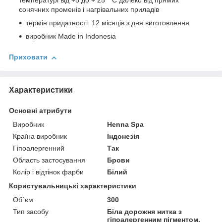
температурі від +5 до + 25 ° C далеко від прямих
сонячних променів і нагрівальних приладів
термін придатності: 12 місяців з дня виготовлення
виробник Made in Indonesia
Приховати
Характеристики
Основні атрибути
Виробник
Henna Spa
Країна виробник
Індонезія
Гіпоалергенний
Так
Область застосування
Брови
Колір і відтінок фарби
Білий
Користувальницькі характеристики
Об`єм
300
Тип засобу
Біла дорожня нитка з
гіпоалергенним пігментом,