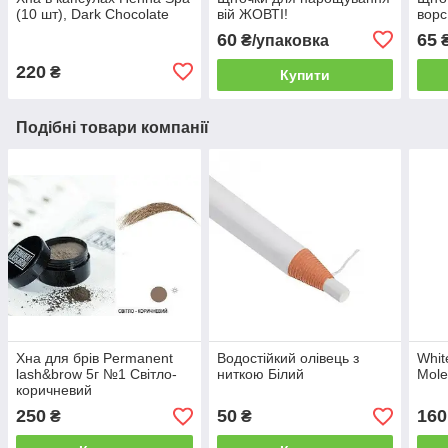
(10 шт), Dark Chocolate
вій ЖОВТІ!
ворс
60
65
₴/упаковка
₴
220
₴
Купити
Подібні товари компанії
Хна для брів Permanent
Водостійкий олівець з
Whit
lash&brow 5г №1 Світло-
ниткою Білий
Mole
коричневий
250
50
160
₴
₴