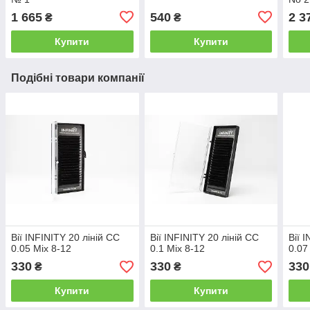
1 665
540
2 3
₴
₴
Купити
Купити
Подібні товари компанії
Вії INFINITY 20 ліній СС
Вії INFINITY 20 ліній СС
Вії 
0.05 Mix 8-12
0.1 Mix 8-12
0.07
330
330
330
₴
₴
Купити
Купити