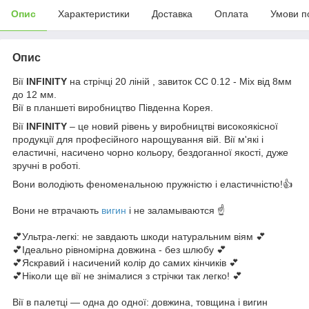
Опис
Характеристики
Доставка
Оплата
Умови п
Опис
Вії
INFINITY
на стрічці 20 ліній , завиток СС 0.12 - Mix від 8мм
до 12 мм.
Вії в планшеті виробництво Південна Корея.
Вії
INFINITY
– це новий рівень у виробництві високоякісної
продукції для професійного нарощування вій. Вії м'які і
еластичні, насичено чорно кольору, бездоганної якості, дуже
зручні в роботі.
Вони володіють феноменальною пружністю і еластичністю!👍
Вони не втрачають
вигин
і не заламываются ☝
💕Ультра-легкі: не завдають шкоди натуральним віям 💕
💕Ідеально рівномірна довжина - без шлюбу 💕
💕Яскравий і насичений колір до самих кінчиків 💕
💕Ніколи ще вії не знімалися з стрічки так легко! 💕
Вії в палетці — одна до одної: довжина, товщина і вигин