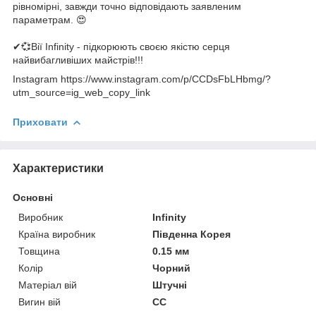
рівномірні, завжди точно відповідають заявленим
параметрам. 😍
✔💞Вії Infinity - підкорюють своєю якістю серця
найвибагливіших майстрів!!!
Instagram https://www.instagram.com/p/CCDsFbLHbmg/?
utm_source=ig_web_copy_link
Приховати
Характеристики
Основні
Виробник
Infinity
Країна виробник
Південна Корея
Товщина
0.15 мм
Колір
Чорний
Матеріал вій
Штучні
Вигин вій
CC