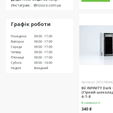
Инстаграм
@rossco.com.ua
Графік роботи
Понеділок
09:00
17:00
Вівторок
09:00
17:00
Середа
09:00
17:00
Четвер
09:00
17:00
Пʼятниця
09:00
17:00
Субота
09:00
16:00
Неділя
Вихідний
241578044
Вії INFINITY Dark
(Гіркий шоколад)
6-7-8
В наявності
340 ₴