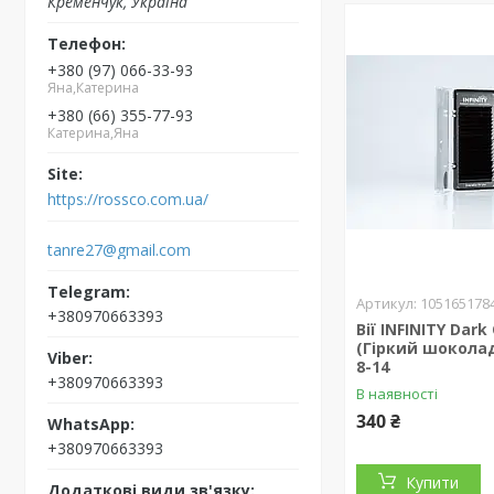
Кременчук, Україна
+380 (97) 066-33-93
Яна,Катерина
+380 (66) 355-77-93
Катерина,Яна
https://rossco.com.ua/
tanre27@gmail.com
105165178
+380970663393
Вії INFINITY Dark
(Гіркий шоколад)
8-14
+380970663393
В наявності
340 ₴
+380970663393
Купити