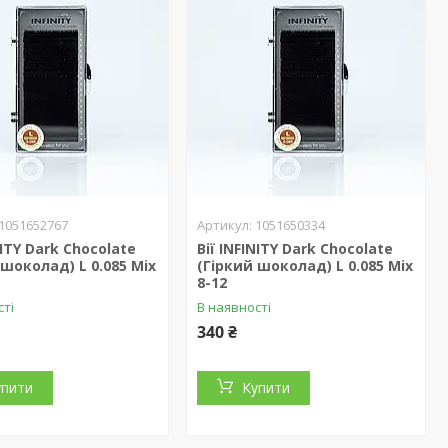
1051652767
1051650334
NITY Dark Chocolate
Вії INFINITY Dark Chocolate
 шоколад) L 0.085 Mix
(Гіркий шоколад) L 0.085 Mix
8-12
сті
В наявності
340 ₴
упити
Купити