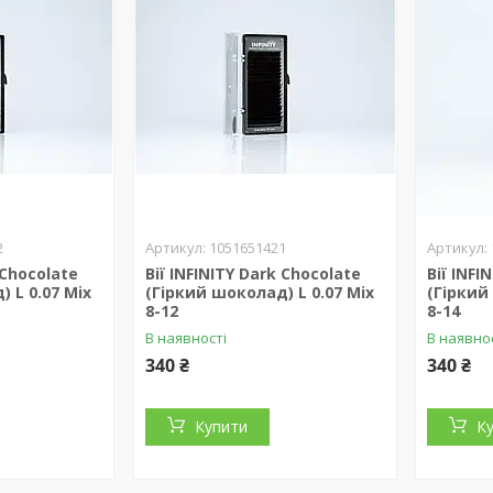
2
1051651421
 Chocolate
Вії INFINITY Dark Chocolate
Вії INFI
 L 0.07 Mix
(Гіркий шоколад) L 0.07 Mix
(Гіркий
8-12
8-14
В наявності
В наявно
340 ₴
340 ₴
Купити
К