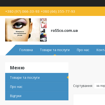
+380 (97) 066-33-93
+380 (66) 355-77-93
roSSco.com.ua
Головна
Товари та послуги
Про нас
Конт
Товари та послуги
Про нас
Відгуки