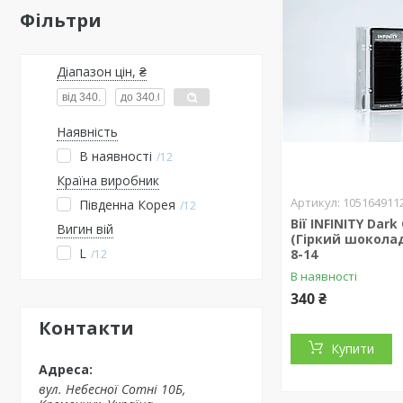
Фільтри
Діапазон цін, ₴
Наявність
В наявності
12
Країна виробник
105164911
Південна Корея
12
Вії INFINITY Dark
Вигин вій
(Гіркий шоколад)
L
8-14
12
В наявності
340 ₴
Контакти
Купити
вул. Небесної Сотні 10Б,