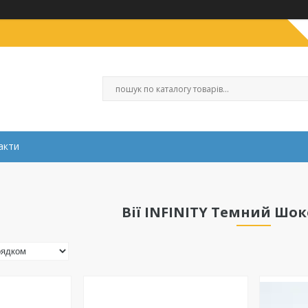
акти
Вії INFINITY Темний Шок