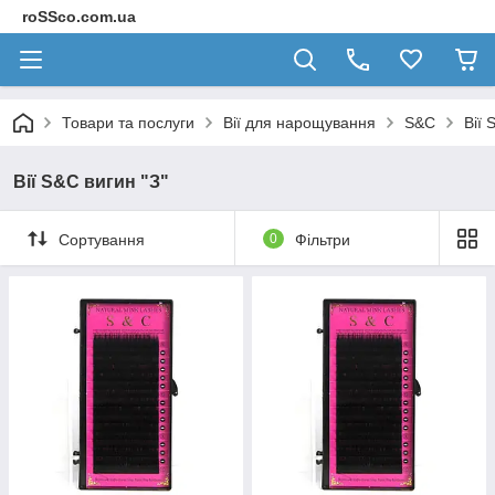
roSSco.com.ua
Товари та послуги
Вії для нарощування
S&C
Вії 
Вії S&C вигин "З"
Сортування
0
Фільтри