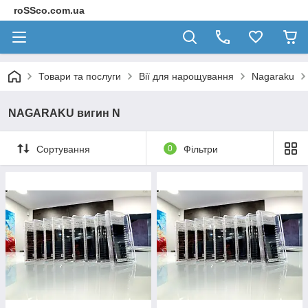
roSSco.com.ua
Товари та послуги
Вії для нарощування
Nagaraku
NAGARAKU вигин N
Сортування
0
Фільтри