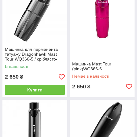
Машинка для перманента
татуажу Dragonhawk Mast
Tour WQ366-5 / сріблясто-
чорна
Машинка Mast Tour
В наявності
(pink)WQ366-6
2 650
Немає в наявності
₴
2 650
₴
Купити