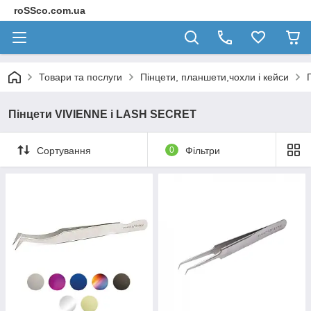
roSSco.com.ua
Товари та послуги
Пінцети, планшети,чохли і кейси
Пінцети VIVIENNE і LASH SECRET
Сортування
0
Фільтри